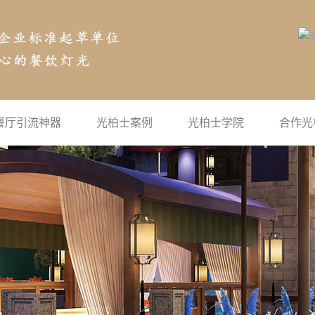
餐厅引流神器
光柏士案例
光柏士学院
合作光
空气投影
公司新闻
地面互动投影
行业新闻
沉浸式投影
常见问题
宴会厅全息投影
灯光学院