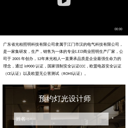
广东省光柏照明科技有限公司
隶属于江门市汉的电气科技有限公司，
是一家集研发，生产，销售为一体的专业
LED
商业照明生产厂家，公
司于
年创办，
年来光柏人一直秉承品质是企业最强生命力的
2005
12
理念，通过
认证，国家强制安全认证
，欧盟电器安全认证
is9000
CCC
（
认证）以及欧盟无公害测试（
认证）。
CE
ROHS
预约灯光设计师
姓名：
*