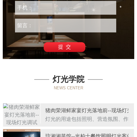
手机：
*
留言：
灯光学院
NEWS CENTER
猪肉荣湖鲜家宴灯光落地前--现场灯光1
灯光的用途包括照明、营造氛围、作为
琂湘湘菜馆--光柏士
餐饮照明
灯光案例1