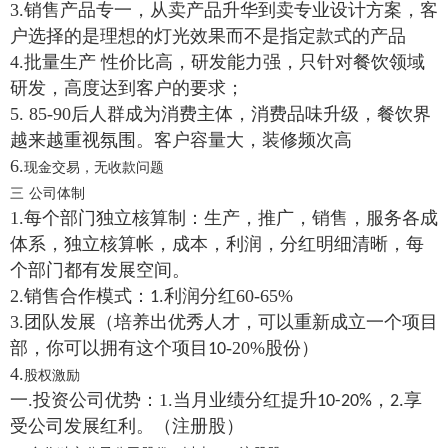
3.
销售产品专一，从卖产品升华到卖专业设计方案，客
户选择的是理想的灯光效果而不是指定款式的产品
4.
批量生产 性价比高，研发能力强，只针对餐饮领域
研发，高度达到客户的要求；
5. 85-90
后人群成为消费主体，消费品味升级，餐饮界
越来越重视氛围。客户容量大，装修频次高
6.
现金交易，无收款问题
三
公司体制
1.
每个部门独立核算制：生产，推广，销售，服务各成
体系，独立核算帐，成本，利润，分红明细清晰，每
个部门都有发展空间。
2.
销售合作模式：
.
利润分红
60-65%
1
3.
团队发展（培养出优秀人才，可以重新成立一个项目
部，你可以拥有这个项目
-20%
股份）
10
4.
股权激励
一
.
投资公司优势：
1.
当月业绩分红提升
，
享
10-20%
2.
受公司发展红利。（注册股）