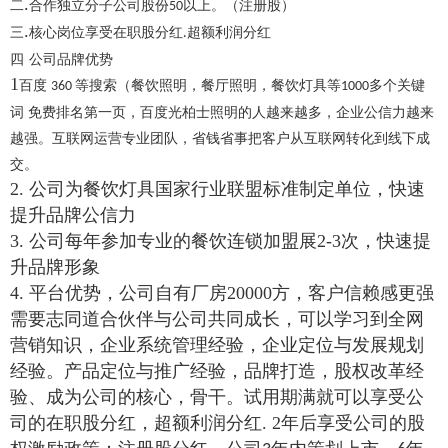
.
二
合作独立分子公司股份
以上。（注册股）
50
.
三
核心岗位享受在职股分红
超额利润分红
.
四
公司品牌优势
1
百度
等搜索（
餐饮照明
，餐厅照明，餐饮灯具等
多个关键
360
1000
词 免费排名第一页，百度光柏士照明的人越来越多，企业公信力越来
越强。互联网运营专业团队，省钱省事把客户从互联网转化到线下成
交。
2.
公司为餐饮灯具国家行业联盟标准制定单位，快速
提升品牌公信力
3.
公司每年参加专业的餐饮连锁加盟展
2-3
次，快速提
升品牌形象
4.
平台优势，公司自有厂房
20000
方，客户信赖感更强
需要志同道合伙伴与公司共同成长，可以学习到全网
营销知识，企业系统管理经验，企业定位与发展规划
经验。产品定位与推广经验，品牌打造，股权改革经
验、成为公司的核心，骨干。试用期满就可以享受公
司的在职股分红，超额利润分红
. 2
年后享受公司的股