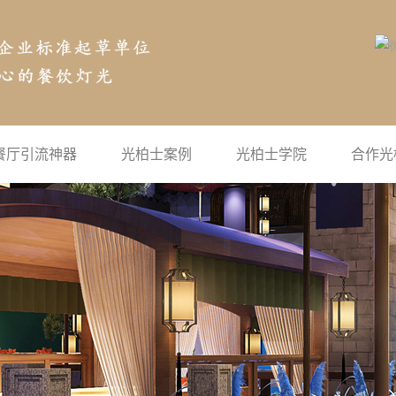
餐厅引流神器
光柏士案例
光柏士学院
合作光
空气投影
公司新闻
地面互动投影
行业新闻
沉浸式投影
常见问题
宴会厅全息投影
灯光学院