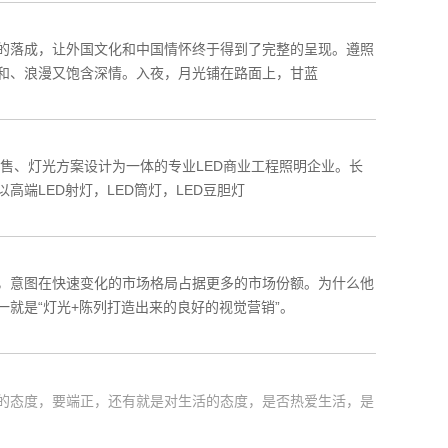
的落成，让外国文化和中国情怀终于得到了完整的呈现。遵照
和、浪漫又饱含深情。入夜，月光铺在路面上，甘蓝
销售、灯光方案设计为一体的专业LED商业工程照明企业。长
端LED射灯，LED筒灯，LED豆胆灯
，意图在快速变化的市场格局占据更多的市场份额。为什么他
就是“灯光+陈列打造出来的良好的视觉营销”。
的态度，要端正，还有就是对生活的态度，是否热爱生活，是