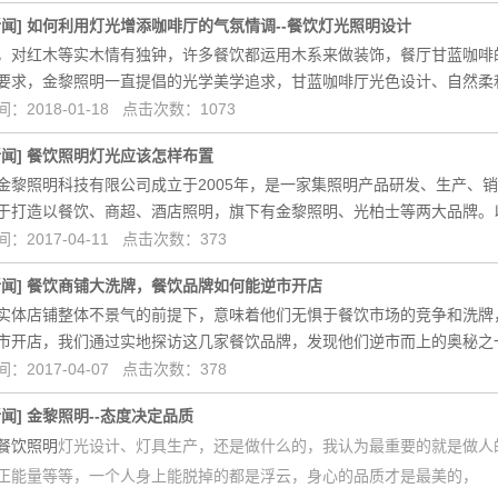
新闻
]
如何利用灯光增添咖啡厅的气氛情调--餐饮灯光照明设计
，对红木等实木情有独钟，许多餐饮都运用木系来做装饰，餐厅甘蓝咖啡
要求，金黎照明一直提倡的光学美学追求，甘蓝咖啡厅光色设计、自然柔
：2018-01-18 点击次数：1073
新闻
]
餐饮照明灯光应该怎样布置
金黎照明科技有限公司成立于2005年，是一家集照明产品研发、生产、
于打造以餐饮、商超、酒店照明，旗下有金黎照明、光柏士等两大品牌。以高
：2017-04-11 点击次数：373
新闻
]
餐饮商铺大洗牌，餐饮品牌如何能逆市开店
实体店铺整体不景气的前提下，意味着他们无惧于餐饮市场的竞争和洗牌
市开店，我们通过实地探访这几家餐饮品牌，发现他们逆市而上的奥秘之一
：2017-04-07 点击次数：378
新闻
]
金黎照明--态度决定品质
餐饮照明
灯光设计、灯具生产，还是做什么的，我认为最重要的就是做人
正能量等等，一个人身上能脱掉的都是浮云，身心的品质才是最美的，