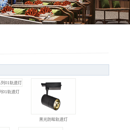
资料下载
列01轨道灯
黑光防眩轨道灯