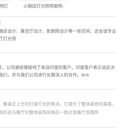
明灯
火锅店灯光照明案例-
！
酒店设计、展览厅设计、影剧院设计等一些空间，还会请专业
厅灯光效
号，公司谢经理接待了来自印度的客户。印度客户表示说此次
们，并与我们公司进行长期深入的合作。&nb
，餐桌正上方的灯是灯光的焦点。它提升了整体装修的美感，
具形态与餐厅的整体装饰风格应一致达到餐厅氛围所