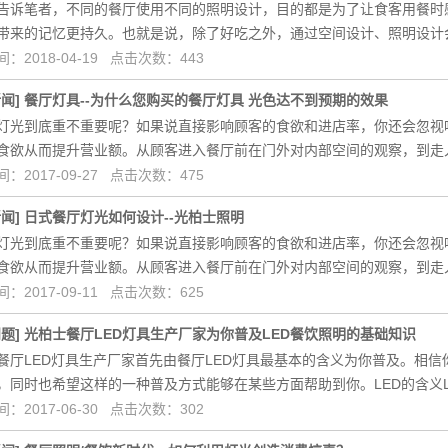
告诉笔者，不同的餐厅使用不同的照明设计，目的都是为了让食客用餐时
带来的记忆更持久。也就是说，除了好吃之外，通过空间设计、照明设计
：2018-04-19 点击次数：443
新闻
]
餐厅灯具--为什么您购买的餐厅灯具 光色达不到预期的效果
灯光到底重不重要呢？如果说直接影响顾客的食欲和进店率，你还会忽视
食欲从而提升营业额。从顾客进入餐厅前在门外对内部空间的观察，到走
：2017-09-27 点击次数：475
新闻
]
日式餐厅灯光如何设计--光柏士照明
灯光到底重不重要呢？如果说直接影响顾客的食欲和进店率，你还会忽视
食欲从而提升营业额。从顾客进入餐厅前在门外对内部空间的观察，到走
：2017-09-11 点击次数：625
问题
]
光柏士餐厅LED灯具生产厂家为你普及LED餐饮照明的基础知识
餐厅LED灯具生产厂家首先由餐厅LED灯具最基本的含义为你普及。相信
，同时也希望这样的一种普及方式能够在某些方面帮助到你。LED的含义LED
：2017-06-30 点击次数：302