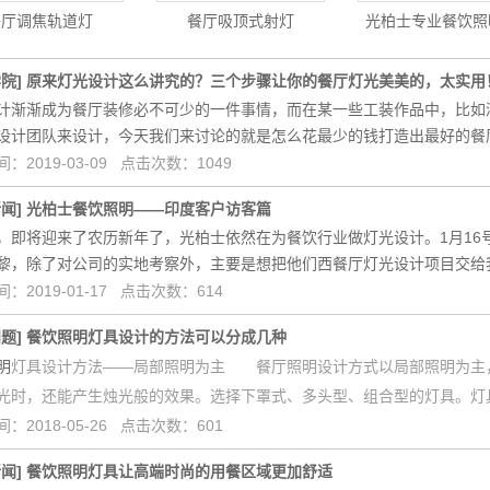
餐厅调焦轨道灯
餐厅吸顶式射灯
光柏士专业餐饮照
学院
]
原来灯光设计这么讲究的？三个步骤让你的餐厅灯光美美的，太实用
计渐渐成为餐厅装修必不可少的一件事情，而在某一些工装作品中，比如
设计团队来设计，今天我们来讨论的就是怎么花最少的钱打造出最好的餐
：2019-03-09 点击次数：1049
新闻
]
光柏士餐饮照明——印度客户访客篇
，即将迎来了农历新年了，光柏士依然在为餐饮行业做灯光设计。1月16
黎，除了对公司的实地考察外，主要是想把他们西餐厅灯光设计项目交给我
：2019-01-17 点击次数：614
问题
]
餐饮照明灯具设计的方法可以分成几种
明
灯具设计方法——局部照明为主 餐厅照明设计方式以局部照明为主
光时，还能产生烛光般的效果。选择下罩式、多头型、组合型的灯具。灯
：2018-05-26 点击次数：601
新闻
]
餐饮照明灯具让高端时尚的用餐区域更加舒适