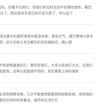
团队，你看不见他们，但他们却无时无刻不在替你宣传。餐饮
教过了，而后很多东西已经不足为奇了。所以这个
也因为更大的面积发挥也更显余裕，更显大气。展厅整体以原木
吧，这与光柏士专注餐饮的宗旨相贴切。细心观
才知道哪盏是好灯。餐饮店用灯，大多以轨道灯为主，在我们
意套用。这种认知是很可怕的，其实两者之间的差距
主采购预算有限，几乎不能使用智能照明控制系统，用有限的
餐饮空间的所有要求。城市的生活忙忙