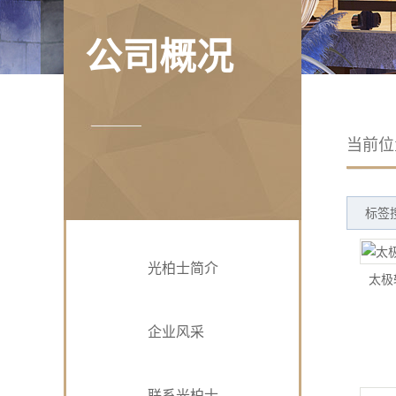
公司概况
当前
标签
光柏士简介
太极
企业风采
联系光柏士