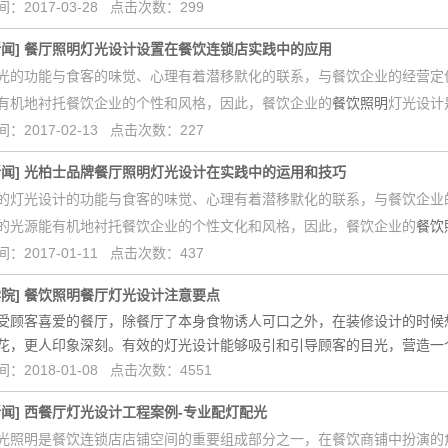
：2017-03-28 点击次数：299
新闻
]
餐厅照明灯光设计设置在餐饮连锁店实践中的应用
光的功能与食客的味觉、心理有着潜移默化的联系，与餐饮企业的经营定
有机地衬托餐饮企业的个性和风格，因此，餐饮企业的
餐饮照明
灯光设计
：2017-02-13 点击次数：227
新闻
]
光柏士品牌餐厅照明灯光设计在实践中的运用和技巧
的灯光设计的功能与食客的味觉、心理有着潜移默化的联系，与餐饮企业
的光源能有机地衬托餐饮企业的个性文化和风格，因此，餐饮企业的
餐饮
：2017-01-11 点击次数：437
学院
]
餐饮照明餐厅灯光设计注意要点
受顾客喜爱的餐厅，除餐厅了本身食物诱人可口之外，在装修设计的时候
花，更人印象深刻。有效的灯光设计能够吸引和引导顾客的目光，营造一
：2018-01-08 点击次数：4551
新闻
]
西餐厅灯光设计工程案例-专业配灯配光
光照明是餐饮连锁店店铺空间的重要组成部分之一，在餐饮商铺中扮演的