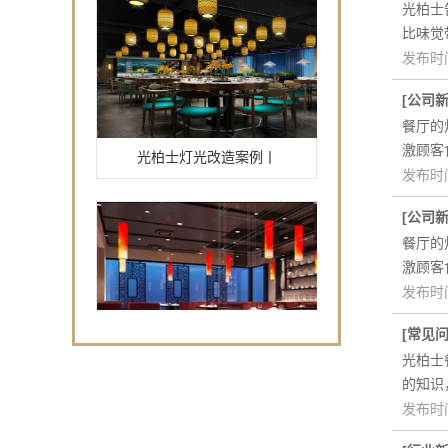
光柏士
比味觉
发布时间
[
公司
餐厅的
光柏士灯光改造案例丨
激顾客
发布时间
[
公司
餐厅的
激顾客
发布时间
[
常见
黎师傅中式餐馆--空
光柏士
的知识
发布时间