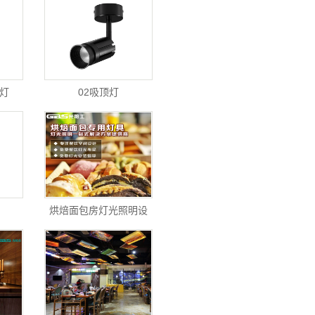
顶灯
02吸顶灯
烘焙面包房灯光照明设