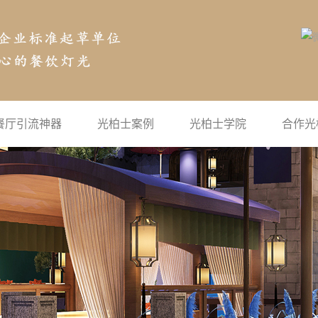
餐厅引流神器
光柏士案例
光柏士学院
合作光
空气投影
公司新闻
地面互动投影
行业新闻
沉浸式投影
常见问题
宴会厅全息投影
灯光学院