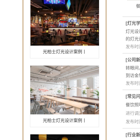
[
灯光
灯光设
的灯光
光柏士灯光设计案例丨
发布时间
[
公司
转眼间
到访金
发布时间
[
常见
餐饮照
进行调
光柏士灯光设计案例丨
发布时间
[
行业