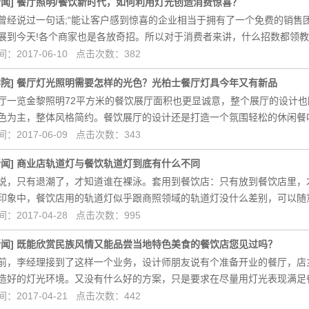
新闻
]
餐厅照明/餐饮新时代，如何利用灯光创造消费惊喜？
曾经说过一句话;“能让客户感到惊喜的企业相当于拥有了一个免费的销售
展到今天!各个商家也是各放奇招。所以对于消费者来讲，什么招数都领
：2017-06-10 点击次数：382
学院
]
餐厅灯光照明需要怎样的光色？光柏士餐厅灯具今年又有新品
厅一览金黎照明72平方米的餐饮展厅面积也更显诚意，整个展厅的设计
色为主，整体风格简约。餐饮展厅的设计还是打造一个氛围轻松的休闲餐
：2017-06-09 点击次数：343
新闻
]
商业店轨道灯与餐饮轨道灯到底有什么不同
说，只有退潮了，才知道谁在裸泳。套用到餐饮店：只有放到餐饮店里，
印象中，餐饮店用的轨道灯似乎跟商照领域的轨道灯没什么差别，可以随
：2017-04-28 点击次数：995
新闻
]
既能欣赏民族风情又能品尝当地特色美食的餐饮店您见过吗？
前，李经理接到了这样一个业务，设计师朋友说有个准备开业的餐厅，店
造好的灯光环境。又没有什么好的方案，只是要求在尽量用灯光表现满足
：2017-04-21 点击次数：442