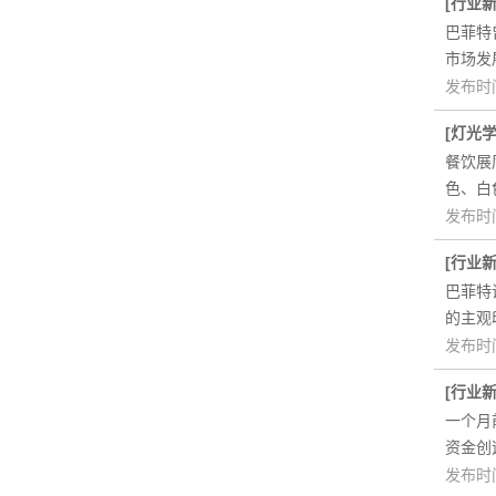
[
行业
巴菲特
市场发
发布时间
[
灯光
湘村人家湘菜馆餐厅灯
餐饮展
色、白
发布时间
[
行业
巴菲特
的主观
发布时间
光柏士灯光设计案例丨
[
行业
一个月
资金创
发布时间