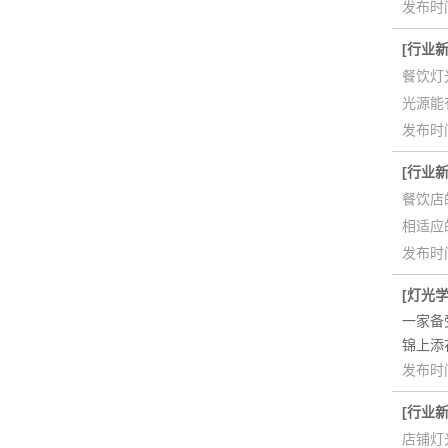
发布时间
[
行业
餐饮灯
光源能
光柏士灯光改造案例丨
发布时间
[
行业
餐饮店
相适应
发布时间
[
灯光
一家备
黎师傅中式餐馆--空
锦上添
发布时间
[
行业
店铺灯