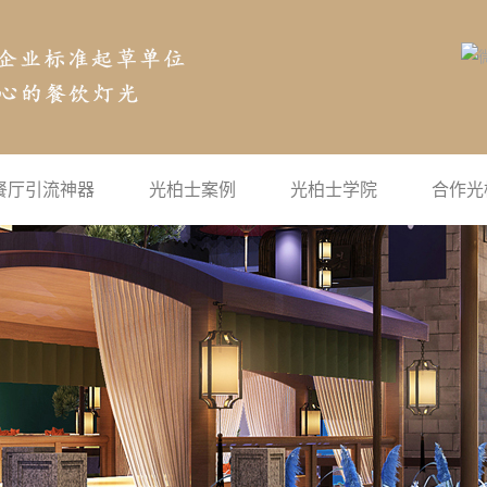
餐厅引流神器
光柏士案例
光柏士学院
合作光
空气投影
公司新闻
地面互动投影
行业新闻
沉浸式投影
常见问题
宴会厅全息投影
灯光学院