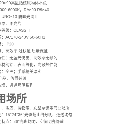
5 R9≥90高显指还原物体本色
00-6000K，RA≥90 R9≥40
URG≤13 防眩光设计
眩罩、柔光片
等级：CLASS II
AC170-240V 50-60Hz
：IP20
量：高效率 过认证 质量保证
全性：无蓝光伤害、高效率无频闪
型材纯铝、表面氧化，高散热性能
构：全黑；手感精美厚实
nli产品，仿冒必纠
洗墙、通道照明系列
用场所
厅、酒店、博物馆、别墅家装等商业场所
：15°24°36°光斑截止线分明、通透均匀
明特点：36°光斑均匀、空间明亮舒适