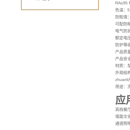
RA≥9
色温：50
防眩值：
可配防
电气防护
额定电压：
防护等级
产品质
产品安
材质：
外观结
zhua
用途：
应
高档餐
墙面文化
通道照