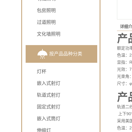
包房照明
过道照明
详细
文化墙照明
产
额定功
按产品品种分类
色温：280
显指：Ra
光效：75
灯杯
光束角：1
嵌入式射灯
尺寸：φ5
产
轨道式射灯
固定式射灯
轨道二
上下90
嵌入式筒灯
采用美
色温：28
伸缩灯