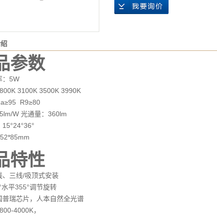
介绍
品参数
率：5W
0K 3100K 3500K 3990K
≥95 R9≥80
lm/W 光通量：360lm
5°24°36°
2*85mm
品特性
线、三线/吸顶式安装
°水平355°调节旋转
国普瑞芯片，人本自然全光谱
00-4000K，