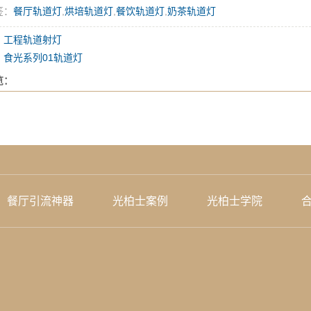
签：
餐厅轨道灯
,
烘培轨道灯
,
餐饮轨道灯
,
奶茶轨道灯
：
工程轨道射灯
：
食光系列01轨道灯
览：
餐厅引流神器
光柏士案例
光柏士学院