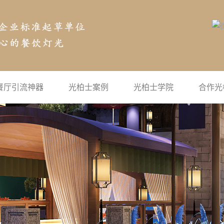
餐厅引流神器
光柏士案例
光柏士学院
合作光
空气投影
公司新闻
地面互动投影
行业新闻
沉浸式投影
常见问题
宴会厅全息投影
灯光学院