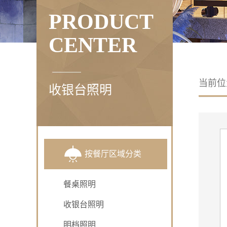
PRODUCT
CENTER
当前
收银台照明
按餐厅区域分类
餐饮05轨道灯
型号：1547017609
餐桌照明
类别：轨道式射灯
收银台照明
明档照明