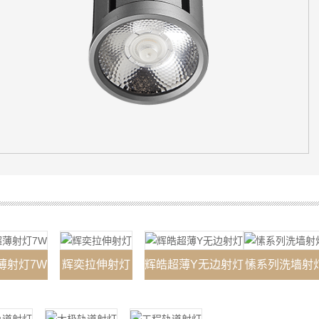
薄射灯7W
辉奕拉伸射灯
辉皓超薄Y无边射灯
愫系列洗墙射