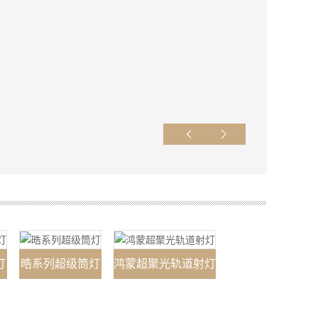
灯
晧系列超级筒灯
鸿蒙超聚光轨道射灯