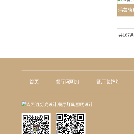
鸿蒙轨
共187条
首页
餐厅照明灯
餐厅装饰灯