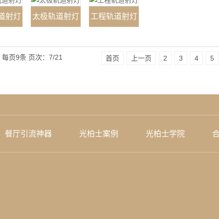
道射灯
太极轨道射灯
工程轨道射灯
每页9条
页次：7/21
首页
上一页
2
3
4
5
餐厅引流神器
光柏士案例
光柏士学院