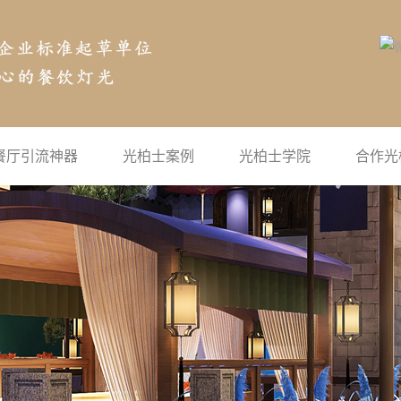
餐厅引流神器
光柏士案例
光柏士学院
合作光
空气投影
公司新闻
地面互动投影
行业新闻
沉浸式投影
常见问题
宴会厅全息投影
灯光学院